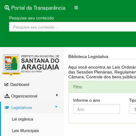
Portal da Transparência
Pesquise seu conteúdo
Biblioteca Legislativa
Aqui você encontra as Leis Ordinárias, Leis Complementares, Portarias, Decretos, Atas, PPA, LDO, LOA, RREO, Resoluções, RGF, Lei O
das Sessões Plenárias, Regulamentação da LAI, Atos de Julgamento do Governo, Agenda Externa do presidente, Relatório do Controle Interno, Projetos em tramitação na
Dashboard
Filtro
Organizacional
Informe o ano
Tip
Legislativos
Lei orgânica
Leis Municipais