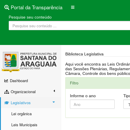
Portal da Transparência
Pesquise seu conteúdo
Biblioteca Legislativa
Aqui você encontra as Leis Ordinárias, Leis Complementares, Portarias, Decretos, Atas, PPA, LDO, LOA, RREO, Resoluções, RGF, Lei O
das Sessões Plenárias, Regulamentação da LAI, Atos de Julgamento do Governo, Agenda Externa do presidente, Relatório do Controle Interno, Projetos em tramitação na
Dashboard
Filtro
Organizacional
Informe o ano
Tip
Legislativos
Lei orgânica
Leis Municipais