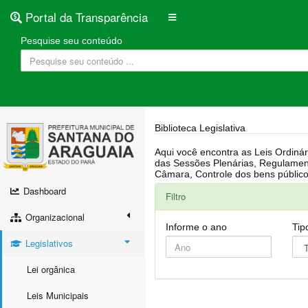
Portal da Transparência
Pesquise seu conteúdo
Biblioteca Legislativa
Aqui você encontra as Leis Ordinárias, Leis Complementares, Portarias, Decretos, Atas, PPA, LDO, LOA, RREO, Resoluções, RGF, Lei O
das Sessões Plenárias, Regulamentação da LAI, Atos de Julgamento do Governo, Agenda Externa do presidente, Relatório do Controle Interno, Projetos em tramitação na
Dashboard
Filtro
Organizacional
Informe o ano
Tip
Legislativos
Lei orgânica
Leis Municipais