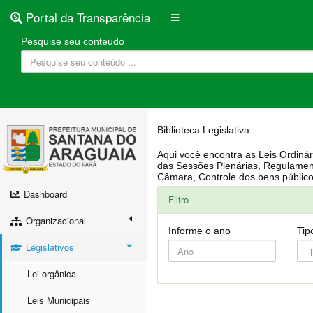
Portal da Transparência
Pesquise seu conteúdo
Biblioteca Legislativa
Aqui você encontra as Leis Ordinárias, Leis Complementares, Portarias, Decretos, Atas, PPA, LDO, LOA, RREO, Resoluções, RGF, Lei O
das Sessões Plenárias, Regulamentação da LAI, Atos de Julgamento do Governo, Agenda Externa do presidente, Relatório do Controle Interno, Projetos em tramitação na
Dashboard
Filtro
Organizacional
Informe o ano
Tip
Legislativos
Lei orgânica
Leis Municipais