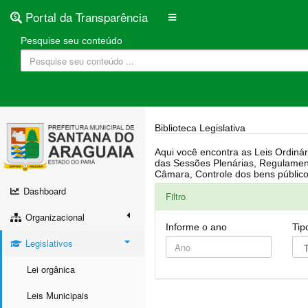
Portal da Transparência
Pesquise seu conteúdo
Biblioteca Legislativa
Aqui você encontra as Leis Ordinárias, Leis Complementares, Portarias, Decretos, Atas, PPA, LDO, LOA, RREO, Resoluções, RGF, Lei O
das Sessões Plenárias, Regulamentação da LAI, Atos de Julgamento do Governo, Agenda Externa do presidente, Relatório do Controle Interno, Projetos em tramitação na
Dashboard
Filtro
Organizacional
Informe o ano
Tip
Legislativos
Lei orgânica
Leis Municipais