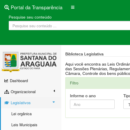
Portal da Transparência
Pesquise seu conteúdo
Biblioteca Legislativa
Aqui você encontra as Leis Ordinárias, Leis Complementares, Portarias, Decretos, Atas, PPA, LDO, LOA, RREO, Resoluções, RGF, Lei O
das Sessões Plenárias, Regulamentação da LAI, Atos de Julgamento do Governo, Agenda Externa do presidente, Relatório do Controle Interno, Projetos em tramitação na
Dashboard
Filtro
Organizacional
Informe o ano
Tip
Legislativos
Lei orgânica
Leis Municipais