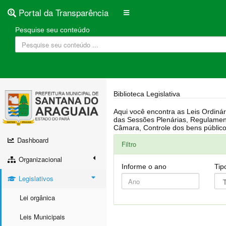
Portal da Transparência
Pesquise seu conteúdo
Biblioteca Legislativa
Aqui você encontra as Leis Ordinárias, Leis Complementares, Portarias, Decretos, Atas, PPA, LDO, LOA, RREO, Resoluções, RGF, Lei O
das Sessões Plenárias, Regulamentação da LAI, Atos de Julgamento do Governo, Agenda Externa do presidente, Relatório do Controle Interno, Projetos em tramitação na
Dashboard
Filtro
Organizacional
Informe o ano
Tip
Legislativos
Lei orgânica
Leis Municipais