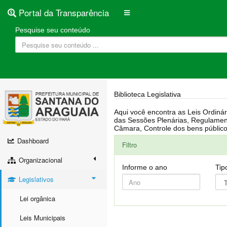
Portal da Transparência
Pesquise seu conteúdo
Biblioteca Legislativa
Aqui você encontra as Leis Ordinárias, Leis Complementares, Portarias, Decretos, Atas, PPA, LDO, LOA, RREO, Resoluções, RGF, Lei O
das Sessões Plenárias, Regulamentação da LAI, Atos de Julgamento do Governo, Agenda Externa do presidente, Relatório do Controle Interno, Projetos em tramitação na
Dashboard
Filtro
Organizacional
Informe o ano
Tip
Legislativos
Lei orgânica
Leis Municipais