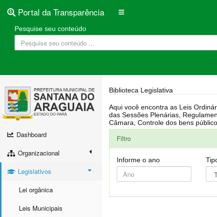
Portal da Transparência
Pesquise seu conteúdo
Biblioteca Legislativa
Aqui você encontra as Leis Ordinárias, Leis Complementares, Portarias, Decretos, Atas, PPA, LDO, LOA, RREO, Resoluções, RGF, Lei O
das Sessões Plenárias, Regulamentação da LAI, Atos de Julgamento do Governo, Agenda Externa do presidente, Relatório do Controle Interno, Projetos em tramitação na
Dashboard
Filtro
Organizacional
Informe o ano
Tip
Legislativos
Lei orgânica
Leis Municipais