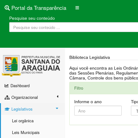
Portal da Transparência
Pesquise seu conteúdo
Biblioteca Legislativa
Aqui você encontra as Leis Ordinárias, Leis Complementares, Portarias, Decretos, Atas, PPA, LDO, LOA, RREO, Resoluções, RGF, Lei O
das Sessões Plenárias, Regulamentação da LAI, Atos de Julgamento do Governo, Agenda Externa do presidente, Relatório do Controle Interno, Projetos em tramitação na
Dashboard
Filtro
Organizacional
Informe o ano
Tip
Legislativos
Lei orgânica
Leis Municipais