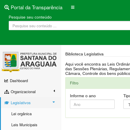
Portal da Transparência
Pesquise seu conteúdo
Biblioteca Legislativa
Aqui você encontra as Leis Ordinárias, Leis Complementares, Portarias, Decretos, Atas, PPA, LDO, LOA, RREO, Resoluções, RGF, Lei O
das Sessões Plenárias, Regulamentação da LAI, Atos de Julgamento do Governo, Agenda Externa do presidente, Relatório do Controle Interno, Projetos em tramitação na
Dashboard
Filtro
Organizacional
Informe o ano
Tip
Legislativos
Lei orgânica
Leis Municipais