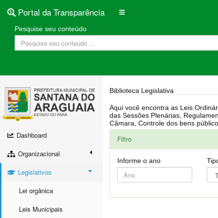
Portal da Transparência
Pesquise seu conteúdo
Biblioteca Legislativa
Aqui você encontra as Leis Ordinárias, Leis Complementares, Portarias, Decretos, Atas, PPA, LDO, LOA, RREO, Resoluções, RGF, Lei O
das Sessões Plenárias, Regulamentação da LAI, Atos de Julgamento do Governo, Agenda Externa do presidente, Relatório do Controle Interno, Projetos em tramitação na
Dashboard
Filtro
Organizacional
Informe o ano
Tip
Legislativos
Lei orgânica
Leis Municipais