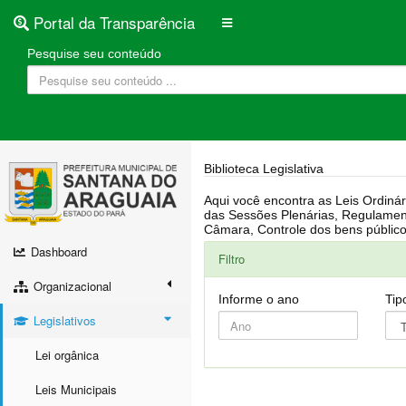
Portal da Transparência
Pesquise seu conteúdo
Biblioteca Legislativa
Aqui você encontra as Leis Ordinárias, Leis Complementares, Portarias, Decretos, Atas, PPA, LDO, LOA, RREO, Resoluções, RGF, Lei O
das Sessões Plenárias, Regulamentação da LAI, Atos de Julgamento do Governo, Agenda Externa do presidente, Relatório do Controle Interno, Projetos em tramitação na
Dashboard
Filtro
Organizacional
Informe o ano
Tip
Legislativos
Lei orgânica
Leis Municipais