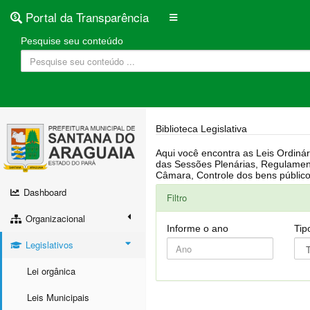
Portal da Transparência
Pesquise seu conteúdo
Biblioteca Legislativa
Aqui você encontra as Leis Ordinárias, Leis Complementares, Portarias, Decretos, Atas, PPA, LDO, LOA, RREO, Resoluções, RGF, Lei O
das Sessões Plenárias, Regulamentação da LAI, Atos de Julgamento do Governo, Agenda Externa do presidente, Relatório do Controle Interno, Projetos em tramitação na
Dashboard
Filtro
Organizacional
Informe o ano
Tip
Legislativos
Lei orgânica
Leis Municipais