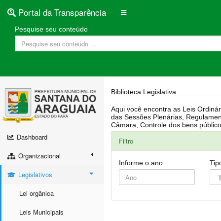
Portal da Transparência
Pesquise seu conteúdo
Biblioteca Legislativa
Aqui você encontra as Leis Ordinárias, Leis Complementares, Portarias, Decretos, Atas, PPA, LDO, LOA, RREO, Resoluções, RGF, Lei O
das Sessões Plenárias, Regulamentação da LAI, Atos de Julgamento do Governo, Agenda Externa do presidente, Relatório do Controle Interno, Projetos em tramitação na
Dashboard
Filtro
Organizacional
Informe o ano
Tip
Legislativos
Lei orgânica
Leis Municipais