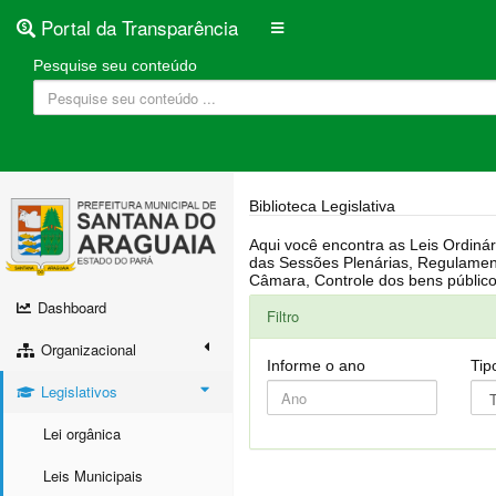
Portal da Transparência
Pesquise seu conteúdo
Biblioteca Legislativa
Aqui você encontra as Leis Ordinárias, Leis Complementares, Portarias, Decretos, Atas, PPA, LDO, LOA, RREO, Resoluções, RGF, Lei O
das Sessões Plenárias, Regulamentação da LAI, Atos de Julgamento do Governo, Agenda Externa do presidente, Relatório do Controle Interno, Projetos em tramitação na
Dashboard
Filtro
Organizacional
Informe o ano
Tip
Legislativos
Lei orgânica
Leis Municipais