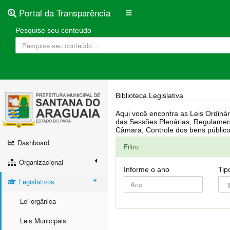
Portal da Transparência
Pesquise seu conteúdo
Biblioteca Legislativa
Aqui você encontra as Leis Ordinárias, Leis Complementares, Portarias, Decretos, Atas, PPA, LDO, LOA, RREO, Resoluções, RGF, Lei O
das Sessões Plenárias, Regulamentação da LAI, Atos de Julgamento do Governo, Agenda Externa do presidente, Relatório do Controle Interno, Projetos em tramitação na
Dashboard
Filtro
Organizacional
Informe o ano
Tip
Legislativos
Lei orgânica
Leis Municipais