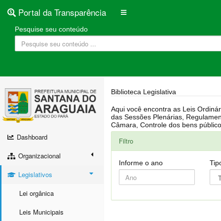
Portal da Transparência
Pesquise seu conteúdo
Biblioteca Legislativa
Aqui você encontra as Leis Ordinárias, Leis Complementares, Portarias, Decretos, Atas, PPA, LDO, LOA, RREO, Resoluções, RGF, Lei O
das Sessões Plenárias, Regulamentação da LAI, Atos de Julgamento do Governo, Agenda Externa do presidente, Relatório do Controle Interno, Projetos em tramitação na
Dashboard
Filtro
Organizacional
Informe o ano
Tip
Legislativos
Lei orgânica
Leis Municipais