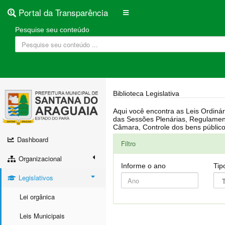
Portal da Transparência
Pesquise seu conteúdo
Biblioteca Legislativa
Aqui você encontra as Leis Ordinárias, Leis Complementares, Portarias, Decretos, Atas, PPA, LDO, LOA, RREO, Resoluções, RGF, Lei O
das Sessões Plenárias, Regulamentação da LAI, Atos de Julgamento do Governo, Agenda Externa do presidente, Relatório do Controle Interno, Projetos em tramitação na
Dashboard
Filtro
Organizacional
Informe o ano
Tip
Legislativos
Lei orgânica
Leis Municipais