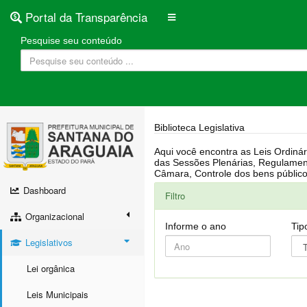
Portal da Transparência
Pesquise seu conteúdo
Biblioteca Legislativa
Aqui você encontra as Leis Ordinárias, Leis Complementares, Portarias, Decretos, Atas, PPA, LDO, LOA, RREO, Resoluções, RGF, Lei O
das Sessões Plenárias, Regulamentação da LAI, Atos de Julgamento do Governo, Agenda Externa do presidente, Relatório do Controle Interno, Projetos em tramitação na
Dashboard
Filtro
Organizacional
Informe o ano
Tip
Legislativos
Lei orgânica
Leis Municipais