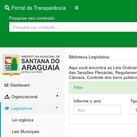
Portal da Transparência
Pesquise seu conteúdo
Biblioteca Legislativa
Aqui você encontra as Leis Ordinárias, Leis Complementares, Portarias, Decretos, Atas, PPA, LDO, LOA, RREO, Resoluções, RGF, Lei O
das Sessões Plenárias, Regulamentação da LAI, Atos de Julgamento do Governo, Agenda Externa do presidente, Relatório do Controle Interno, Projetos em tramitação na
Dashboard
Filtro
Organizacional
Informe o ano
Tip
Legislativos
Lei orgânica
Leis Municipais