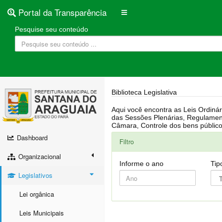
Portal da Transparência
Pesquise seu conteúdo
Biblioteca Legislativa
Aqui você encontra as Leis Ordinárias, Leis Complementares, Portarias, Decretos, Atas, PPA, LDO, LOA, RREO, Resoluções, RGF, Lei O
das Sessões Plenárias, Regulamentação da LAI, Atos de Julgamento do Governo, Agenda Externa do presidente, Relatório do Controle Interno, Projetos em tramitação na
Dashboard
Filtro
Organizacional
Informe o ano
Tip
Legislativos
Lei orgânica
Leis Municipais