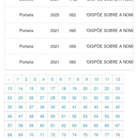
Portaria
2025
052
“DISPÕE SOBRE A NOMEA
Portaria
2021
095
“DISPÕE SOBRE A NOMEA
Portaria
2021
059
“DISPÕE SOBRE A NOMEA
Portaria
2021
083
“DISPÕE SOBRE A NOMEA
«
1
2
3
4
5
6
7
8
9
10
11
12
13
14
15
16
17
18
19
20
21
22
23
24
25
26
27
28
29
30
31
32
33
34
35
36
37
38
39
40
41
42
43
44
45
46
47
48
49
50
51
52
53
54
55
56
57
58
59
60
61
62
63
64
65
66
67
68
69
70
71
72
73
74
75
76
77
78