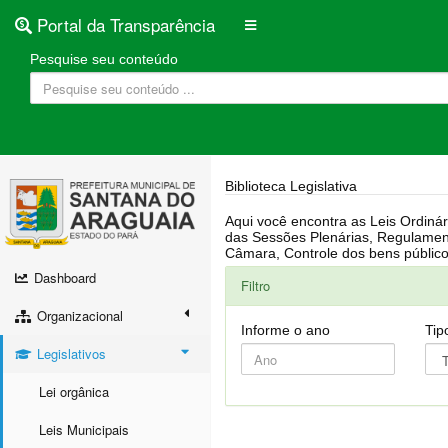
Portal da Transparência
Pesquise seu conteúdo
Biblioteca Legislativa
Aqui você encontra as Leis Ordinárias, Leis Complementares, Portarias, Decretos, Atas, PPA, LDO, LOA, RREO, Resoluções, RGF, Lei O
das Sessões Plenárias, Regulamentação da LAI, Atos de Julgamento do Governo, Agenda Externa do presidente, Relatório do Controle Interno, Projetos em tramitação na
Dashboard
Filtro
Organizacional
Informe o ano
Tip
Legislativos
Lei orgânica
Leis Municipais