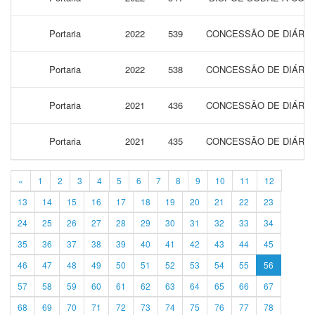
Portaria
2022
539
CONCESSÃO DE DIÁRIA
Portaria
2022
538
CONCESSÃO DE DIÁRIA
Portaria
2021
436
CONCESSÃO DE DIÁRIAS
Portaria
2021
435
CONCESSÃO DE DIÁRIA
«
1
2
3
4
5
6
7
8
9
10
11
12
13
14
15
16
17
18
19
20
21
22
23
24
25
26
27
28
29
30
31
32
33
34
35
36
37
38
39
40
41
42
43
44
45
46
47
48
49
50
51
52
53
54
55
56
57
58
59
60
61
62
63
64
65
66
67
68
69
70
71
72
73
74
75
76
77
78