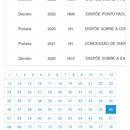
Decreto
2022
1809
“DISPÕE PONTO FACULT
Portaria
2025
181
DISPÕE SOBRE A CONC
Portaria
2021
181
CONCESSÃO DE DIÁRIAS
Decreto
2022
1810
“DISPÕE SOBRE A EXON
«
1
2
3
4
5
6
7
8
9
10
11
12
13
14
15
16
17
18
19
20
21
22
23
24
25
26
27
28
29
30
31
32
33
34
35
36
37
38
39
40
41
42
43
44
45
46
47
48
49
50
51
52
53
54
55
56
57
58
59
60
61
62
63
64
65
66
67
68
69
70
71
72
73
74
75
76
77
78