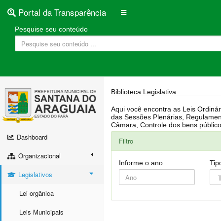
Portal da Transparência
Pesquise seu conteúdo
Biblioteca Legislativa
Aqui você encontra as Leis Ordinárias, Leis Complementares, Portarias, Decretos, Atas, PPA, LDO, LOA, RREO, Resoluções, RGF, Lei O
das Sessões Plenárias, Regulamentação da LAI, Atos de Julgamento do Governo, Agenda Externa do presidente, Relatório do Controle Interno, Projetos em tramitação na
Dashboard
Filtro
Organizacional
Informe o ano
Tip
Legislativos
Lei orgânica
Leis Municipais