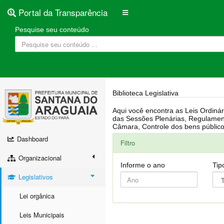
Portal da Transparência
Pesquise seu conteúdo
Biblioteca Legislativa
Aqui você encontra as Leis Ordinárias, Leis Complementares, Portarias, Decretos, Atas, PPA, LDO, LOA, RREO, Resoluções, RGF, Lei O
das Sessões Plenárias, Regulamentação da LAI, Atos de Julgamento do Governo, Agenda Externa do presidente, Relatório do Controle Interno, Projetos em tramitação na
Dashboard
Filtro
Organizacional
Informe o ano
Tip
Legislativos
Lei orgânica
Leis Municipais